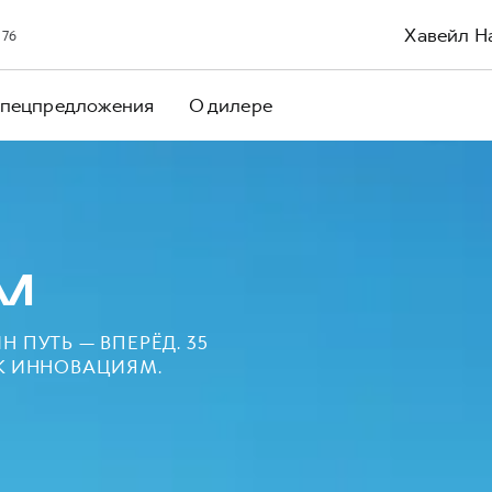
Хавейл Н
 76
пецпредложения
О дилере
M
 ПУТЬ — ВПЕРЁД. 35
 К ИННОВАЦИЯМ.