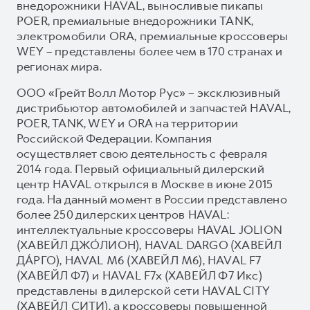
внедорожники HAVAL, выносливые пикапы
POER, премиальные внедорожники TANK,
электромобили ORA, премиальные кроссоверы
WEY – представлены более чем в 170 странах и
регионах мира.
ООО «Грейт Волл Мотор Рус» – эксклюзивный
дистрибьютор автомобилей и запчастей HAVAL,
POER, TANK, WEY и ORA на территории
Российской Федерации. Компания
осуществляет свою деятельность с февраля
2014 года. Первый официальный дилерский
центр HAVAL открылся в Москве в июне 2015
года. На данный момент в России представлено
более 250 дилерских центров HAVAL:
интеллектуальные кроссоверы HAVAL JOLION
(ХАВЕЙЛ ДЖО́ЛИОН), HAVAL DARGO (ХАВЕЙЛ
ДА́РГО), HAVAL М6 (ХАВЕЙЛ M6), HAVAL F7
(ХАВЕЙЛ Ф7) и HAVAL F7x (ХАВЕЙЛ Ф7 Икс)
представлены в дилерской сети HAVAL CITY
(ХАВЕЙЛ СИТИ), а кроссоверы повышенной