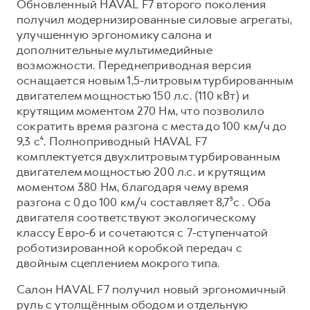
Обновленный HAVAL F7 второго поколения
получил модернизированные силовые агрегаты,
улучшенную эргономику салона и
дополнительные мультимедийные
возможности. Переднеприводная версия
оснащается новым 1,5-литровым турбированным
двигателем мощностью 150 л.с. (110 кВт) и
крутящим моментом 270 Нм, что позволило
сократить время разгона с места до 100 км/ч до
9,3 с⁴. Полноприводный HAVAL F7
комплектуется двухлитровым турбированным
двигателем мощностью 200 л.с. и крутящим
моментом 380 Нм, благодаря чему время
разгона с 0 до 100 км/ч составляет 8,7⁵с . Оба
двигателя соответствуют экологическому
классу Евро-6 и сочетаются с 7-ступенчатой
роботизированной коробкой передач с
двойным сцеплением мокрого типа.
Салон HAVAL F7 получил новый эргономичный
руль с утолщённым ободом и отдельную