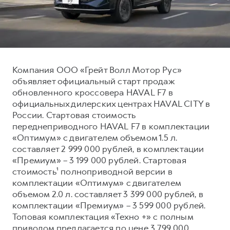
Тест-драйв
СЕРВИСНОЕ ОБСЛУЖИВАНИЕ
О дилере
Трейд-ин
Нулевое ТО
Наша команда
DARGO
DARGO X
Программа «Помощь на дороге»
Контакты
от 3 199 000 ₽
от 3 499 000 ₽
КРЕДИТ И СТРАХОВАНИЕ
Регламенты технического обслуживания
Компания ООО «Грейт Волл Мотор Рус»
объявляет официальный старт продаж
Кредитный калькулятор
Электронный ПТС
обновленного кроссовера HAVAL F7 в
Страхование
официальных дилерских центрах HAVAL CITY в
России. Стартовая стоимость
Кредит
ПОДДЕРЖКА
переднеприводного HAVAL F7 в комплектации
F7
F7X
GWM Безопасность
от 2 899 000 ₽
от 3 599 000 ₽
«Оптимум» с двигателем объемом 1.5 л.
составляет 2 999 000 рублей, в комплектации
КОРПОРАТИВНЫМ КЛИЕНТАМ
Гарантия HAVAL
«Премиум» – 3 199 000 рублей. Стартовая
Для малого бизнеса
Мобильное приложение GWM
стоимость¹ полноприводной версии в
Корпоративным клиентам
Программа «HAVAL Защита+»
комплектации «Оптимум» с двигателем
объемом 2.0 л. составляет 3 399 000 рублей, в
Крупным корпоративным клиентам
Руководства по эксплуатации
комплектации «Премиум» – 3 599 000 рублей.
POER
от 3 449 000 ₽
Система управления автопарком GWM Fleet
Подписки
Топовая комплектация «Техно +» с полным
приводом предлагается по цене 3 799 000