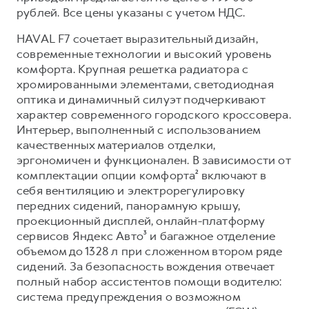
Сервис для корпоративных клиентов
рублей. Все цены указаны с учетом НДС.
HAVAL Лизинг
АКСЕССУАРЫ HAVAL
HAVAL F7 сочетает выразительный дизайн,
Автомобильные аксессуары
современные технологии и высокий уровень
комфорта. Крупная решетка радиатора с
АКСЕССУАРЫ HAVAL
Коллекция CITY
хромированными элементами, светодиодная
Автомобильные аксессуары
Коллекция Базовая
оптика и динамичный силуэт подчеркивают
Коллекция CITY
Коллекция Детская
характер современного городского кроссовера.
Интерьер, выполненный с использованием
Коллекция Базовая
качественных материалов отделки,
Коллекция Детская
эргономичен и функционален. В зависимости от
комплектации опции комфорта² включают в
себя вентиляцию и электрорегулировку
передних сидений, панорамную крышу,
проекционный дисплей, онлайн-платформу
сервисов Яндекс Авто³ и багажное отделение
объемом до 1328 л при сложенном втором ряде
сидений. За безопасность вождения отвечает
полный набор ассистентов помощи водителю:
система предупреждения о возможном