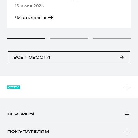
13 июля 2026
Читать дальше
ВСЕ НОВОСТИ
M6
JOLION
СЕРВИСЫ
DARGO
Автомобили в наличии
DARGO Х
ПОКУПАТЕЛЯМ
Заказать тест-драйв
F7