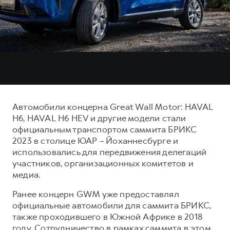
Тест-драйв
СЕРВИСНОЕ ОБСЛУЖИВАНИЕ
О дилере
Трейд-ин
Нулевое ТО
Наша команда
DARGO
DARGO X
Программа «Помощь на дороге»
Контакты
от 3 199 000 ₽
от 3 499 000 ₽
КРЕДИТ И СТРАХОВАНИЕ
Регламенты технического обслуживания
Кредитный калькулятор
Электронный ПТС
Страхование
Автомобили концерна Great Wall Motor: HAVAL
Кредит
ПОДДЕРЖКА
H6, HAVAL H6 HEV и другие модели стали
F7
F7X
официальным транспортом саммита БРИКС
GWM Безопасность
от 2 899 000 ₽
от 3 599 000 ₽
2023 в столице ЮАР – Йоханнесбурге и
КОРПОРАТИВНЫМ КЛИЕНТАМ
Гарантия HAVAL
использовались для передвижения делегаций
участников, организационных комитетов и
Для малого бизнеса
Мобильное приложение GWM
медиа.
Корпоративным клиентам
Программа «HAVAL Защита+»
Ранее концерн GWM уже предоставлял
Крупным корпоративным клиентам
Руководства по эксплуатации
официальные автомобили для саммита БРИКС,
POER
от 3 449 000 ₽
Система управления автопарком
Подписки
также проходившего в Южной Африке в 2018
году. Сотрудничество в рамках саммита в этом