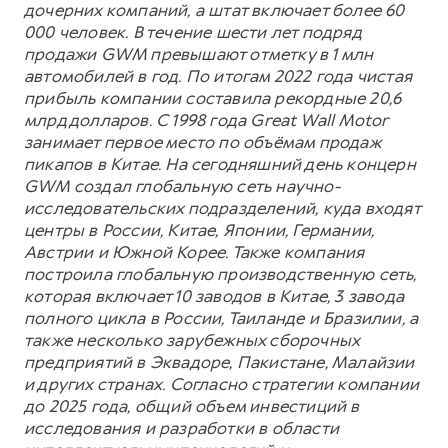
дочерних компаний, а штат включает более 60
000 человек. В течение шести лет подряд
продажи GWM превышают отметку в 1 млн
автомобилей в год. По итогам 2022 года чистая
прибыль компании составила рекордные 20,6
млрд долларов. С 1998 года Great Wall Motor
занимает первое место по объёмам продаж
пикапов в Китае. На сегодняшний день концерн
GWM создал глобальную сеть научно-
исследовательских подразделений, куда входят
центры в России, Китае, Японии, Германии,
Австрии и Южной Корее. Также компания
построила глобальную производственную сеть,
которая включает 10 заводов в Китае, 3 завода
полного цикла в России, Таиланде и Бразилии, а
также несколько зарубежных сборочных
предприятий в Эквадоре, Пакистане, Малайзии
и других странах. Согласно стратегии компании
до 2025 года, общий объем инвестиций в
исследования и разработки в области