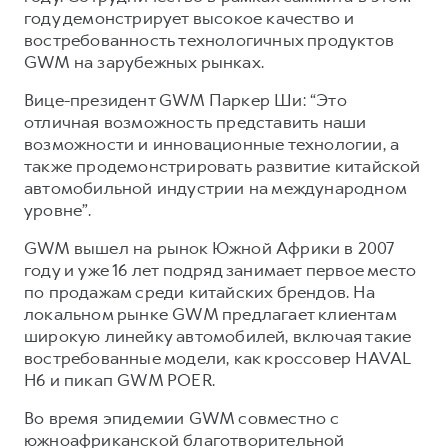
Сервис для корпоративных клиентов
году демонстрирует высокое качество и
HAVAL Лизинг
АКСЕССУАРЫ HAVAL
востребованность технологичных продуктов
GWM на зарубежных рынках.
Автомобильные аксессуары
Вице-президент GWM Паркер Ши: “Это
АКСЕССУАРЫ HAVAL
Коллекция CITY
отличная возможность представить наши
Автомобильные аксессуары
Коллекция Базовая
возможности и инновационные технологии, а
Коллекция CITY
Коллекция Детская
также продемонстрировать развитие китайской
автомобильной индустрии на международном
Коллекция Базовая
уровне”.
Коллекция Детская
GWM вышел на рынок Южной Африки в 2007
году и уже 16 лет подряд занимает первое место
по продажам среди китайских брендов. На
локальном рынке GWM предлагает клиентам
широкую линейку автомобилей, включая такие
востребованные модели, как кроссовер HAVAL
H6 и пикап GWM POER.
Во время эпидемии GWM совместно с
южноафриканской благотворительной