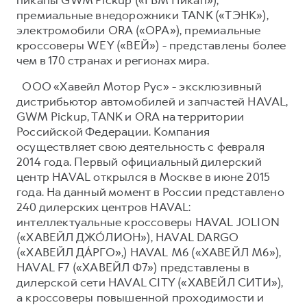
премиальные внедорожники TANK («ТЭНК»),
электромобили ORA («ОРА»), премиальные
кроссоверы WEY («ВЕЙ») - представлены более
чем в 170 странах и регионах мира.
ООО «Хавейл Мотор Рус» - эксклюзивный
дистрибьютор автомобилей и запчастей HAVAL,
GWM Pickup, TANK и ORA на территории
Российской Федерации. Компания
осуществляет свою деятельность с февраля
2014 года. Первый официальный дилерский
центр HAVAL открылся в Москве в июне 2015
года. На данный момент в России представлено
240 дилерских центров HAVAL:
интеллектуальные кроссоверы HAVAL JOLION
(«ХАВЕЙЛ ДЖО́ЛИОН»), HAVAL DARGO
(«ХАВЕЙЛ ДА́РГО»,) HAVAL М6 («ХАВЕЙЛ M6»),
HAVAL F7 («ХАВЕЙЛ Ф7») представлены в
дилерской сети HAVAL CITY («ХАВЕЙЛ СИТИ»),
а кроссоверы повышенной проходимости и