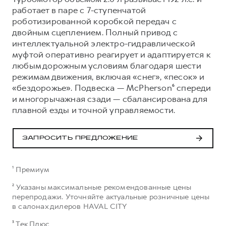
работает в паре с 7-ступенчатой
роботизированной коробкой передач с
двойным сцеплением. Полный привод с
интеллектуальной электро-гидравлической
муфтой оперативно реагирует и адаптируется к
любым дорожным условиям благодаря шести
режимам движения, включая «снег», «песок» и
«бездорожье». Подвеска — McPherson⁶ спереди
и многорычажная сзади — сбалансирована для
плавной езды и точной управляемости.
ЗАПРОСИТЬ ПРЕДЛОЖЕНИЕ
¹ Премиум
² Указаны максимальные рекомендованные цены
перепродажи. Уточняйте актуальные розничные цены
в салонах дилеров HAVAL CITY
³ Тек Плюс