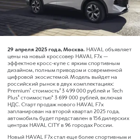
Тест-драйв
СЕРВИСНОЕ ОБСЛУЖИВАНИЕ
О дилере
Трейд-ин
Нулевое ТО
Наша команда
DARGO
DARGO X
Программа «Помощь на дороге»
Контакты
от 3 199 000 ₽
от 3 499 000 ₽
КРЕДИТ И СТРАХОВАНИЕ
Регламенты технического обслуживания
29 апреля 2025 года, Москва.
HAVAL объявляет
Кредитный калькулятор
Электронный ПТС
цены на новый кроссовер HAVAL F7x —
Страхование
эффектное кросс-купе с ярким спортивным
дизайном, полным приводом и современной
Кредит
ПОДДЕРЖКА
цифровой экосистемой. Модель выйдет на
F7
F7X
GWM Безопасность
от 2 899 000 ₽
от 3 599 000 ₽
российский рынок в двух комплектациях:
Premium¹ стоимость² 3 499 000 рублей и Tech
КОРПОРАТИВНЫМ КЛИЕНТАМ
Гарантия HAVAL
Plus³ стоимостью⁴ 3 699 000 рублей, включая
Для малого бизнеса
Мобильное приложение GWM
НДС. Старт продаж нового HAVAL F7x
Корпоративным клиентам
Программа «HAVAL Защита+»
запланирован на второй квартал 2025 года,
автомобиль будет представлен в 156 дилерских
Крупным корпоративным клиентам
Руководства по эксплуатации
центрах HAVAL CITY в 96 городах России.
POER
от 3 449 000 ₽
Система управления автопарком
Подписки
Новый HAVAL F7x стал еще более спортивным и