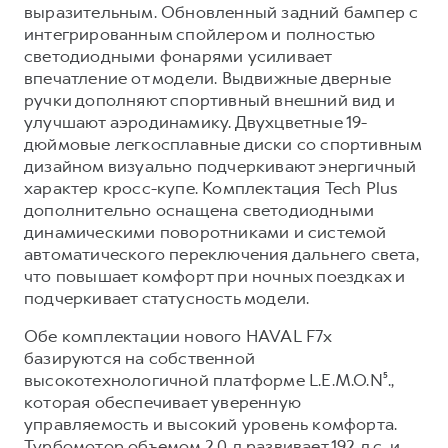
Сервис для корпоративных клиентов
выразительным. Обновленный задний бампер с
интегрированным спойлером и полностью
HAVAL Лизинг
АКСЕССУАРЫ HAVAL
светодиодными фонарями усиливает
Автомобильные аксессуары
впечатление от модели. Выдвижные дверные
ручки дополняют спортивный внешний вид и
АКСЕССУАРЫ HAVAL
Коллекция CITY
улучшают аэродинамику. Двухцветные 19-
Автомобильные аксессуары
Коллекция Базовая
дюймовые легкосплавные диски со спортивным
Коллекция CITY
Коллекция Детская
дизайном визуально подчеркивают энергичный
характер кросс-купе. Комплектация Tech Plus
Коллекция Базовая
дополнительно оснащена светодиодными
Коллекция Детская
динамическими поворотниками и системой
автоматического переключения дальнего света,
что повышает комфорт при ночных поездках и
подчеркивает статусность модели.
Обе комплектации нового HAVAL F7x
базируются на собственной
высокотехнологичной платформе L.E.M.O.N⁵.,
которая обеспечивает уверенную
управляемость и высокий уровень комфорта.
Турбомотор объемом 2.0 л развивает 192 л.с. и