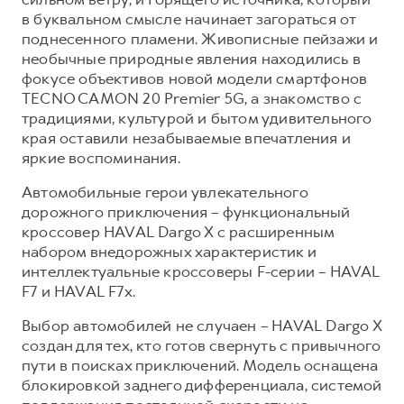
в буквальном смысле начинает загораться от
Тест-драйв
СЕРВИСНОЕ ОБСЛУЖИВАНИЕ
О дилере
поднесенного пламени. Живописные пейзажи и
Трейд-ин
Нулевое ТО
Наша команда
необычные природные явления находились в
фокусе объективов новой модели смартфонов
DARGO
DARGO X
Программа «Помощь на дороге»
Контакты
от 3 199 000 ₽
от 3 499 000 ₽
TECNO CAMON 20 Premier 5G, а знакомство с
КРЕДИТ И СТРАХОВАНИЕ
Регламенты технического обслуживания
традициями, культурой и бытом удивительного
края оставили незабываемые впечатления и
Кредитный калькулятор
Электронный ПТС
яркие воспоминания.
Страхование
Автомобильные герои увлекательного
Кредит
ПОДДЕРЖКА
дорожного приключения – функциональный
F7
F7X
кроссовер HAVAL Dargo X с расширенным
GWM Безопасность
от 2 899 000 ₽
от 3 599 000 ₽
набором внедорожных характеристик и
КОРПОРАТИВНЫМ КЛИЕНТАМ
Гарантия HAVAL
интеллектуальные кроссоверы F-серии – HAVAL
Для малого бизнеса
Мобильное приложение GWM
F7 и HAVAL F7x.
Корпоративным клиентам
Программа «HAVAL Защита+»
Выбор автомобилей не случаен – HAVAL Dargo X
создан для тех, кто готов свернуть с привычного
Крупным корпоративным клиентам
Руководства по эксплуатации
POER
пути в поисках приключений. Модель оснащена
от 3 449 000 ₽
Система управления автопарком
Подписки
блокировкой заднего дифференциала, системой