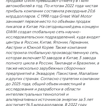
продажи GWM превышают отметку в 1 млн
автомобилей в год. По итогам 2022 года чистая
прибыль компании составила рекордные 20,6
млрд долларов. С 1998 года Great Wall Motor
занимает первое место по объёмам продаж
пикапов в Китае. На сегодняшний день концерн
GWM создал глобальную сеть научно-
исследовательских подразделений, куда входят
центры в России, Китае, Японии, Германии,
Австрии и Южной Корее. Также компания
построила глобальную производственную сеть,
которая включает 10 заводов в Китае, 3 завода
полного цикла в России, Таиланде и Бразилии, а
также несколько зарубежных сборочных
предприятий в Эквадоре, Пакистане, Малайзии
и других странах. Согласно стратегии компании
до 2025 года, общий объем инвестиций в
исследования и разработки в области
интеллектуальных технологий и
альтернативных источников энергии за 5 лет
достигнет 14,5 млрд долларов. В 2022 году