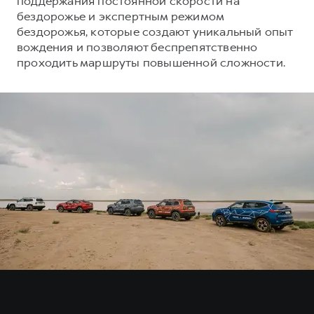
поддержания постоянной скорости на
Сервис для корпоративных клиентов
бездорожье и экспертным режимом
HAVAL Лизинг
АКСЕССУАРЫ HAVAL
бездорожья, которые создают уникальный опыт
вождения и позволяют беспрепятственно
Автомобильные аксессуары
проходить маршруты повышенной сложности.
АКСЕССУАРЫ HAVAL
Коллекция CITY
Автомобильные аксессуары
Коллекция Базовая
Коллекция CITY
Коллекция Детская
Коллекция Базовая
Коллекция Детская