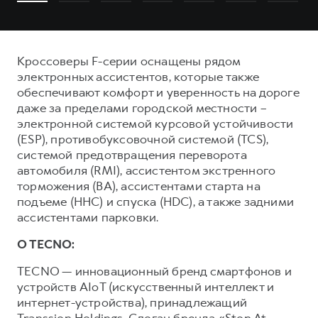
Кроссоверы F-серии оснащены рядом
электронных ассистентов, которые также
обеспечивают комфорт и уверенность на дороге
даже за пределами городской местности –
электронной системой курсовой устойчивости
(ESP), противобуксовочной системой (TCS),
системой предотвращения переворота
автомобиля (RMI), ассистентом экстренного
торможения (ВА), ассистентами старта на
подъеме (ННС) и спуска (HDC), а также задними
ассистентами парковки.
О TECNO:
TECNO — инновационный бренд смартфонов и
устройств AIoT (искусственный интеллект и
интернет-устройства), принадлежащий
Transsion Holdings. Слоган бренда «Stop At