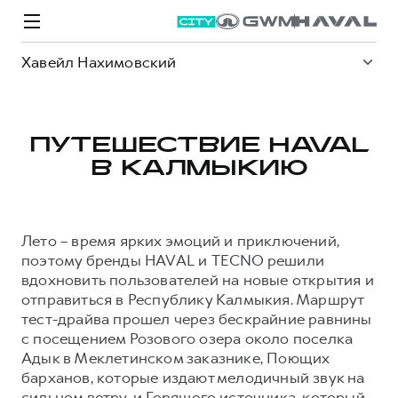
Хавейл Нахимовский
ПУТЕШЕСТВИЕ HAVAL
В КАЛМЫКИЮ
Модели
Покупателям
Владельцам
Спецпредложения
О дилере
Лето – время ярких эмоций и приключений,
ВЫБОР И ПОКУПКА
СЕРВИС
СПЕЦПРЕДЛОЖЕНИЯ
БРЕНД HAVAL
поэтому бренды HAVAL и TECNO решили
вдохновить пользователей на новые открытия и
Автомобили в наличии
Все о сервисе
Покупателям
О бренде
отправиться в Республику Калмыкия. Маршрут
Конфигуратор HAVAL
Запись на сервис
Владельцам
Новости
тест-драйва прошел через бескрайние равнины
с посещением Розового озера около поселка
M6
Аксессуары HAVAL
Моторное масло
О GWM
JOLION
от 2 049 000 ₽
от 2 049 000 ₽
Адык в Меклетинском заказнике, Поющих
Каталоги и прайс-листы
Стоимость ТО
барханов, которые издают мелодичный звук на
Программа «HAVAL Защита+»
сильном ветру, и Горящего источника, который
ИНФОРМАЦИЯ О ДИЛЕРЕ