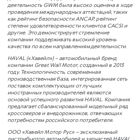
деятельность GWM была высоко оценена в ходе
проведения международных аттестаций, таких
как рейтинг безопасности ANCAP, рейтинг
степени удовлетворенности клиентов CACSI и
другие. Это демонстрирует стремление
компании поддерживать высокий уровень
качества по всем направлениям деятельности.
HAVAL («Хавейл») – автомобильный бренд
компании Great Wall Motor, созданный в 2013
году. Технологичность, современная
производственная база, интегрированная сеть
поставок комплектующих от лучших
иностранных производителей являются
основой успешного развития HAVAL. Компания
предлагает сбалансированный модельный ряд
кроссоверов и внедорожников, отвечающих
потребностям российского потребителя.
ООО «Хавейл Мотор Рус» – эксклюзивный
дистрибьютор автомобилей и запчастей HAVAL,